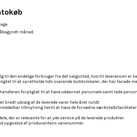
ntokøb
age.
 påbegyndt måned.
alg til den endelige forbruger fra det salgssted, hvortil leverancen er 
igtet til at opretholde tids svarende butikslokaler, der har facade m
rhandleren forpligtet til at have uddannet personale samt lade person
 et bredt udvalg af de leverede varer hele året rundt.
 i umiddelbar tilknytning hertil at have de fornødne værkstedsfacilitet
dele, der er relevante for at yde service på de leverede produkter.
ved opgivelse af producentens varenummer.