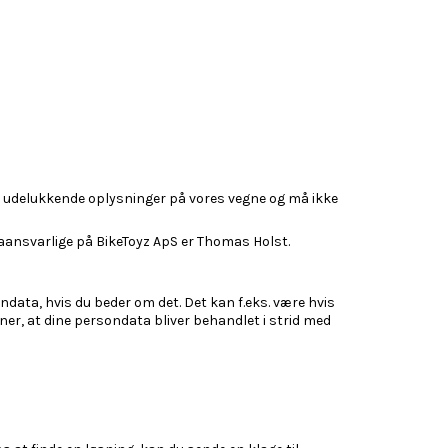
udelukkende oplysninger på vores vegne og må ikke
ataansvarlige på BikeToyz ApS er Thomas Holst.
sondata, hvis du beder om det. Det kan f.eks. være hvis
ener, at dine persondata bliver behandlet i strid med