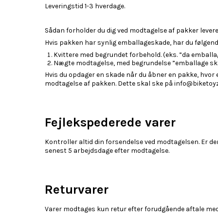
Leveringstid 1-3 hverdage.
Sådan forholder du dig ved modtagelse af pakker lev
Hvis pakken har synlig emballageskade, har du følgend
Kvittere med begrundet forbehold. (eks. ”da emballag
Nægte modtagelse, med begrundelse ”emballage skad
Hvis du opdager en skade når du åbner en pakke, hvor e
modtagelse af pakken. Dette skal ske på info@biketoyz.
Fejlekspederede varer
Kontroller altid din forsendelse ved modtagelsen. Er d
senest 5 arbejdsdage efter modtagelse.
Returvarer
Varer modtages kun retur efter forudgående aftale med