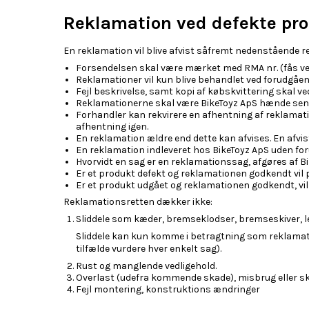
Reklamation ved defekte pr
En reklamation vil blive afvist såfremt nedenstående re
Forsendelsen skal være mærket med RMA nr. (fås ved
Reklamationer vil kun blive behandlet ved forudgåend
Fejl beskrivelse, samt kopi af købskvittering skal 
Reklamationerne skal være BikeToyz ApS hænde senes
Forhandler kan rekvirere en afhentning af reklamat
afhentning igen.
En reklamation ældre end dette kan afvises. En afvis
En reklamation indleveret hos BikeToyz ApS uden forud
Hvorvidt en sag er en reklamationssag, afgøres af Bik
Er et produkt defekt og reklamationen godkendt vil p
Er et produkt udgået og reklamationen godkendt, vil d
Reklamationsretten dækker ikke:
Sliddele som kæder, bremseklodser, bremseskiver, le
Sliddele kan kun komme i betragtning som reklamation,
tilfælde vurdere hver enkelt sag).
Rust og manglende vedligehold.
Overlast (udefra kommende skade), misbrug eller s
Fejl montering, konstruktions ændringer