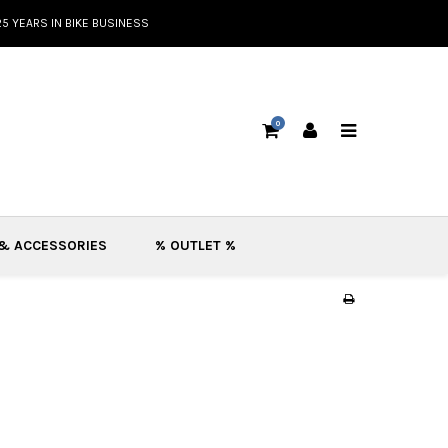
25 YEARS IN BIKE BUSINESS
0
 & ACCESSORIES
% OUTLET %