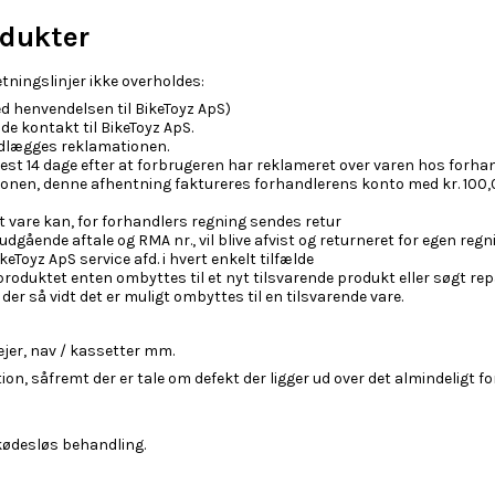
odukter
tningslinjer ikke overholdes:
 henvendelsen til BikeToyz ApS)
e kontakt til BikeToyz ApS.
vedlægges reklamationen.
t 14 dage efter at forbrugeren har reklameret over varen hos forhan
ionen, denne afhentning faktureres forhandlerens konto med kr. 100,
t vare kan, for forhandlers regning sendes retur
gående aftale og RMA nr., vil blive afvist og returneret for egen regn
eToyz ApS service afd. i hvert enkelt tilfælde
roduktet enten ombyttes til et nyt tilsvarende produkt eller søgt rep
er så vidt det er muligt ombyttes til en tilsvarende vare.
jer, nav / kassetter mm.
 såfremt der er tale om defekt der ligger ud over det almindeligt forve
kødesløs behandling.