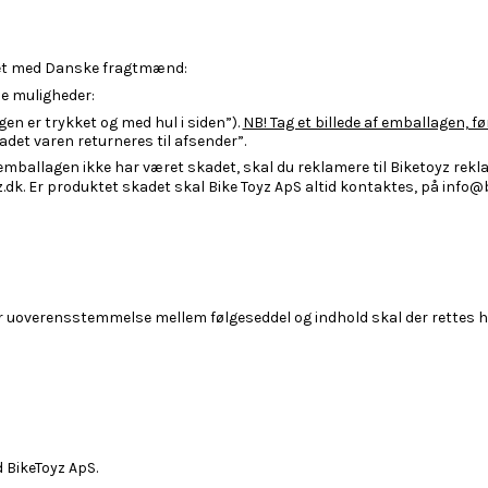
eret med Danske fragtmænd:
e muligheder:
en er trykket og med hul i siden”).
NB! Tag et billede af emballagen, f
et varen returneres til afsender”.
mballagen ikke har været skadet, skal du reklamere til Biketoyz rekl
dk. Er produktet skadet skal Bike Toyz ApS altid kontaktes, på info@b
er uoverensstemmelse mellem følgeseddel og indhold skal der rettes h
 BikeToyz ApS.