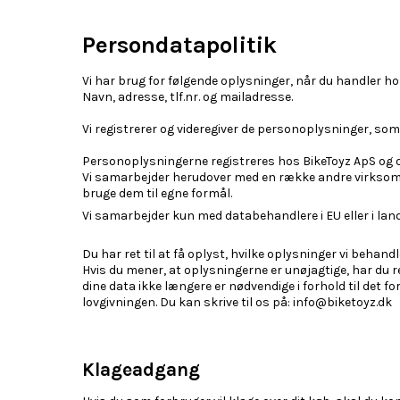
Persondatapolitik
Vi har brug for følgende oplysninger, når du handler ho
Navn, adresse, tlf.nr. og mailadresse.
Vi registrerer og videregiver de personoplysninger, som 
Personoplysningerne registreres hos BikeToyz ApS og o
Vi samarbejder herudover med en række andre virksom
bruge dem til egne formål.
Vi samarbejder kun med databehandlere i EU eller i lan
Du har ret til at få oplyst, hvilke oplysninger vi behandl
Hvis du mener, at oplysningerne er unøjagtige, har du ret 
dine data ikke længere er nødvendige i forhold til det f
lovgivningen. Du kan skrive til os på: info@biketoyz.dk
Klageadgang