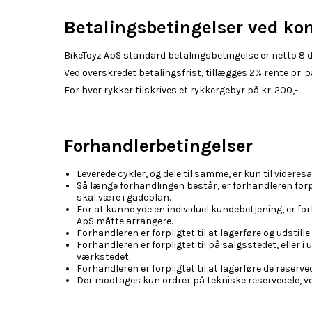
Betalingsbetingelser ved ko
BikeToyz ApS standard betalingsbetingelse er netto 8 d
Ved overskredet betalingsfrist, tillægges 2% rente pr.
For hver rykker tilskrives et rykkergebyr på kr. 200,-
Forhandlerbetingelser
Leverede cykler, og dele til samme, er kun til videres
Så længe forhandlingen består, er forhandleren forpl
skal være i gadeplan.
For at kunne yde en individuel kundebetjening, er fo
ApS måtte arrangere.
Forhandleren er forpligtet til at lagerføre og udstille
Forhandleren er forpligtet til på salgsstedet, eller
værkstedet.
Forhandleren er forpligtet til at lagerføre de reserve
Der modtages kun ordrer på tekniske reservedele, 