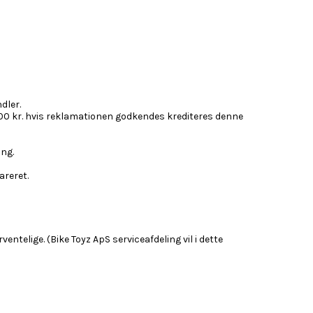
dler.
00 kr. hvis reklamationen godkendes krediteres denne
ing.
areret.
ntelige. (Bike Toyz ApS serviceafdeling vil i dette