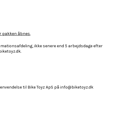
ør pakken åbnes.
amationsafdeling, ikke senere end 5 arbejdsdage efter
iketoyz.dk.
envendelse til Bike Toyz ApS på info@biketoyz.dk