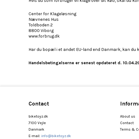
Hvis du som forbruger vil klage over dit køb, skal du ko
Center for Klageløsning
Nævnenes Hus
Toldboden 2
8800 Viborg
www.forbrug.dk
Har du bopæl i et andet EU-land end Danmark, kan du k
Handelsbetingelserne er senest opdateret d. 10.04.2
Contact
Inform
biketoyz.dk
About us
7100 Vejle
Contact
Danmark
Terms & C
E-mail
:
info@biketoyz.dk