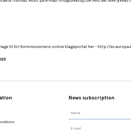
ntakte Thomas Holst på e-mail: info@biketoyz.dk Hvis det ikke lykkes os
lage til EU-Kommissionens online klageportal her - http://ec.europa.
025
ation
News subscription
onditions